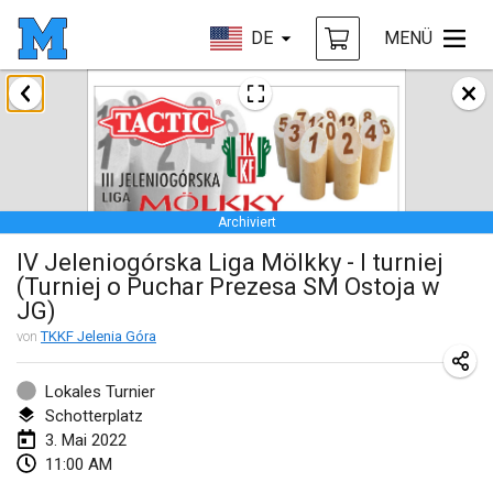
DE
MENÜ
Januar 2022
ABGESAGT
Tournoi Mixte ASPTTOM
22. Jan. 2022
|
Frankreich
Archiviert
KKS Halli Duppeli
IV Jeleniogórska Liga Mölkky - I turniej
22. Jan. 2022
|
Finnland
(Turniej o Puchar Prezesa SM Ostoja w
JG)
Mölkky Tournament - Doubles
von
TKKF Jelenia Góra
22. Jan. 2022
|
Japan
Suomelan Mölkky-open
Lokales Turnier
Schotterplatz
22. Jan. 2022
|
Spanien
3. Mai 2022
11:00 AM
The Mölkky Tournament 2nd