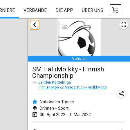
RNIERE
VERBÄNDE
DIE APP
ÜBER UNS
Januar 2022
ABGESAGT
Tournoi Mixte ASPTTOM
22. Jan. 2022
|
Frankreich
Archiviert
KKS Halli Duppeli
SM HalliMölkky - Finnish
22. Jan. 2022
|
Finnland
Championship
Mölkky Tournament - Doubles
von
Lahden Kortteliliiga
Finnish Mölkky Association - Mölkkyliitto
22. Jan. 2022
|
Japan
Nationales Turnier
Suomelan Mölkky-open
Drinnen - Sport
22. Jan. 2022
|
Spanien
30. April 2022 - 1. Mai 2022
The Mölkky Tournament 2nd