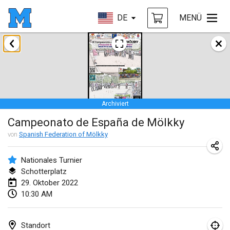
DE
MENÜ
Januar 2022
ABGESAGT
Tournoi Mixte ASPTTOM
22. Jan. 2022
|
Frankreich
Archiviert
KKS Halli Duppeli
Campeonato de España de Mölkky
22. Jan. 2022
|
Finnland
von
Spanish Federation of Mölkky
Mölkky Tournament - Doubles
22. Jan. 2022
|
Japan
Nationales Turnier
Schotterplatz
Suomelan Mölkky-open
29. Oktober 2022
10:30 AM
22. Jan. 2022
|
Spanien
The Mölkky Tournament 2nd
Standort