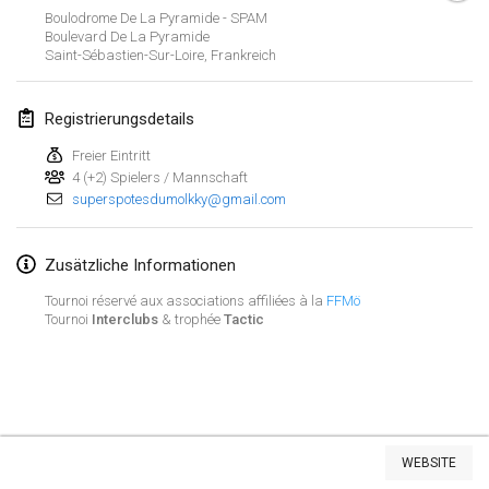
23. Jan. 2022
|
Japan
Boulodrome De La Pyramide - SPAM
Boulevard De La Pyramide
Saint-Sébastien-Sur-Loire
,
Frankreich
Februar 2022
MS v MÖLKPARKURU
Registrierungsdetails
4. Feb. 2022
|
Tschechische Republik
Freier Eintritt
ABGESAGT
4 (+2) Spielers / Mannschaft
TangoMölkky
superspotesdumolkky@gmail.com
5. Feb. 2022
|
Finnland
Zusätzliche Informationen
Kohti Kisoja
12. Feb. 2022
|
Finnland
Tournoi réservé aux associations affiliées à la
FFMö
Tournoi
Interclubs
& trophée
Tactic
Yamagata Tournament
13. Feb. 2022
|
Japan
West Indiv Cup
Liste anzeigen
19. Feb. 2022
|
Frankreich
WEBSITE
285
Turnieren angezeigt
Kuratiert von
Mölkk Your World