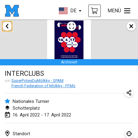
DE
MENÜ
Januar 2022
ABGESAGT
Tournoi Mixte ASPTTOM
22. Jan. 2022
|
Frankreich
Archiviert
KKS Halli Duppeli
INTERCLUBS
22. Jan. 2022
|
Finnland
von
SuperPotesDuMölkky - SPAM
French Federation of Mölkky - FFMö
Mölkky Tournament - Doubles
22. Jan. 2022
|
Japan
Nationales Turnier
Schotterplatz
Suomelan Mölkky-open
16. April 2022 - 17. April 2022
22. Jan. 2022
|
Spanien
The Mölkky Tournament 2nd
Standort