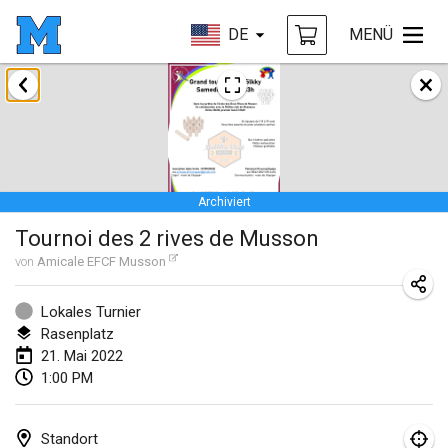
DE
MENÜ
Januar 2022
ABGESAGT
Tournoi Mixte ASPTTOM
22. Jan. 2022
|
Frankreich
Archiviert
KKS Halli Duppeli
Tournoi des 2 rives de Musson
22. Jan. 2022
|
Finnland
von
Amicale EFCF Musson
Mölkky Tournament - Doubles
22. Jan. 2022
|
Japan
Lokales Turnier
Rasenplatz
Suomelan Mölkky-open
21. Mai 2022
1:00 PM
22. Jan. 2022
|
Spanien
The Mölkky Tournament 2nd
Standort