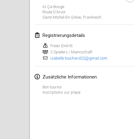
23. Jan. 2022
|
Japan
Ici Ça Bouge
Route D'Arvor
Saint-Michel-En-Grève
,
Frankreich
Februar 2022
MS v MÖLKPARKURU
Registrierungsdetails
4. Feb. 2022
|
Tschechische Republik
Freier Eintritt
ABGESAGT
2 Spielers / Mannschaft
TangoMölkky
isabelle.touchard22@gmail.com
5. Feb. 2022
|
Finnland
Kohti Kisoja
Zusätzliche Informationen
12. Feb. 2022
|
Finnland
Bon tournoi
Inscriptions sur place
Yamagata Tournament
13. Feb. 2022
|
Japan
West Indiv Cup
19. Feb. 2022
|
Frankreich