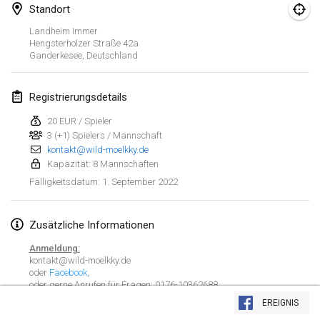
23. Jan. 2022
|
Japan
Standort
Landheim Immer
Februar 2022
Hengsterholzer Straße
42a
Ganderkesee
,
Deutschland
MS v MÖLKPARKURU
4. Feb. 2022
|
Tschechische Republik
Registrierungsdetails
ABGESAGT
20 EUR / Spieler
TangoMölkky
3 (+1) Spielers / Mannschaft
5. Feb. 2022
|
Finnland
kontakt@wild-moelkky.de
Kapazität: 8 Mannschaften
Kohti Kisoja
1. September 2022
Fälligkeitsdatum
:
12. Feb. 2022
|
Finnland
Zusätzliche Informationen
Yamagata Tournament
13. Feb. 2022
|
Japan
Anmeldung:
kontakt@wild-moelkky.de
oder
Facebook
,
West Indiv Cup
Liste anzeigen
oder gerne Anrufen für Fragen: 0176-10362688
19. Feb. 2022
|
Frankreich
Spielmodus
:
EREIGNIS
8 Teams je 3-4 Spieler
285
Turnieren angezeigt
Kuratiert von
Mölkk Your World