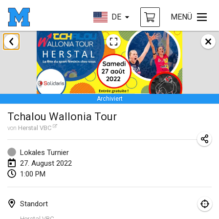
DE
MENÜ
Januar 2022
ABGESAGT
Tournoi Mixte ASPTTOM
22. Jan. 2022
|
Frankreich
Archiviert
KKS Halli Duppeli
Tchalou Wallonia Tour
22. Jan. 2022
|
Finnland
von
Herstal VBC
Mölkky Tournament - Doubles
22. Jan. 2022
|
Japan
Lokales Turnier
27. August 2022
Suomelan Mölkky-open
1:00 PM
22. Jan. 2022
|
Spanien
Standort
The Mölkky Tournament 2nd
Herstal VBC