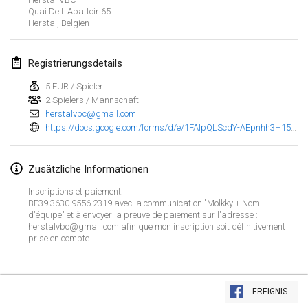
23. Jan. 2022
|
Japan
Quai De L'Abattoir
65
Herstal
,
Belgien
Februar 2022
Registrierungsdetails
MS v MÖLKPARKURU
4. Feb. 2022
|
Tschechische Republik
5 EUR / Spieler
2 Spielers / Mannschaft
ABGESAGT
herstalvbc@gmail.com
TangoMölkky
https://docs.google.com/forms/d/e/1FAIpQLScdY-AEpnhh3H15AO0nF_i4jZIGZlb6jk9VZxiaPJ4sWI9BKw/viewform
5. Feb. 2022
|
Finnland
Zusätzliche Informationen
Kohti Kisoja
12. Feb. 2022
|
Finnland
Inscriptions et paiement:
BE39.3630.9556.2319 avec la communication "Molkky + Nom
d'équipe" et à envoyer la preuve de paiement sur l'adresse :
Yamagata Tournament
herstalvbc@gmail.com afin que mon inscription soit définitivement
13. Feb. 2022
|
Japan
prise en compte
West Indiv Cup
Liste anzeigen
19. Feb. 2022
|
Frankreich
EREIGNIS
285
Turnieren angezeigt
Kuratiert von
Mölkk Your World