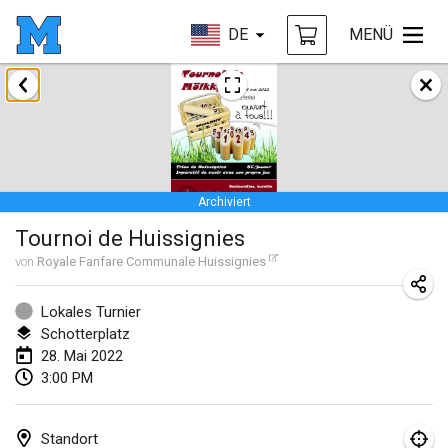
DE
MENÜ
Januar 2022
ABGESAGT
Tournoi Mixte ASPTTOM
22. Jan. 2022
|
Frankreich
Archiviert
KKS Halli Duppeli
Tournoi de Huissignies
22. Jan. 2022
|
Finnland
von
Royale Fanfare Communale Huissignies
Mölkky Tournament - Doubles
22. Jan. 2022
|
Japan
Lokales Turnier
Schotterplatz
Suomelan Mölkky-open
28. Mai 2022
3:00 PM
22. Jan. 2022
|
Spanien
The Mölkky Tournament 2nd
Standort