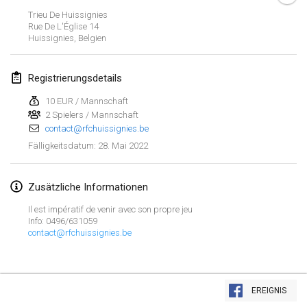
23. Jan. 2022
|
Japan
Trieu De Huissignies
Rue De L'Église
14
Huissignies
,
Belgien
Februar 2022
MS v MÖLKPARKURU
Registrierungsdetails
4. Feb. 2022
|
Tschechische Republik
10 EUR / Mannschaft
ABGESAGT
2 Spielers / Mannschaft
TangoMölkky
contact@rfchuissignies.be
5. Feb. 2022
|
Finnland
28. Mai 2022
Fälligkeitsdatum
:
Kohti Kisoja
12. Feb. 2022
|
Finnland
Zusätzliche Informationen
Il est impératif de venir avec son propre jeu
Yamagata Tournament
Info: 0496/631059
contact@rfchuissignies.be
13. Feb. 2022
|
Japan
West Indiv Cup
Liste anzeigen
19. Feb. 2022
|
Frankreich
EREIGNIS
285
Turnieren angezeigt
Kuratiert von
Mölkk Your World