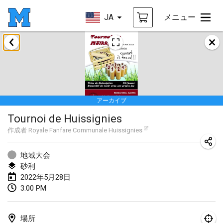
JA
メニュー
2022年1月
中止
Tournoi Mixte ASPTTOM
2022年1月22日
|
フランス
アーカイブ
KKS Halli Duppeli
Tournoi de Huissignies
2022年1月22日
|
フィンランド
作成者
Royale Fanfare Communale Huissignies
Mölkky Tournament - Doubles
2022年1月22日
|
日本
地域大会
砂利
Suomelan Mölkky-open
2022年5月28日
3:00 PM
2022年1月22日
|
スペイン
The Mölkky Tournament 2nd
場所