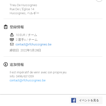
2022年1月23日
|
日本
Trieu De Huissignies
Rue De L'Église
14
Huissignies
,
ベルギー
2022年2月
MS v MÖLKPARKURU
登録情報
2022年2月4日
|
チェコ
10 EUR / チーム
中止
2 選手s / チーム
TangoMölkky
contact@rfchuissignies.be
2022年2月5日
|
フィンランド
2022年5月28日
締切日
:
Kohti Kisoja
2022年2月12日
|
フィンランド
追加情報
Il est impératif de venir avec son propre jeu
Yamagata Tournament
Info: 0496/631059
contact@rfchuissignies.be
2022年2月13日
|
日本
West Indiv Cup
リストを表示
2022年2月19日
|
フランス
イベントを見る
表示中
285
トーナメント
監修:
Mölkk Your World