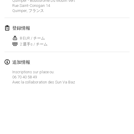
Quimper - Boulodrome Du Moulin Vert
2022年1月23日
|
日本
Rue Saint-Conogan
14
Quimper
,
フランス
2022年2月
登録情報
MS v MÖLKPARKURU
2022年2月4日
|
チェコ
8 EUR / チーム
2 選手s / チーム
中止
TangoMölkky
2022年2月5日
|
フィンランド
追加情報
Inscriptions sur place ou:
Kohti Kisoja
06 70 40 58 49
2022年2月12日
|
フィンランド
Avec la collaboration des Sun Va Baz
Yamagata Tournament
2022年2月13日
|
日本
West Indiv Cup
リストを表示
2022年2月19日
|
フランス
表示中
285
トーナメント
監修:
Mölkk Your World