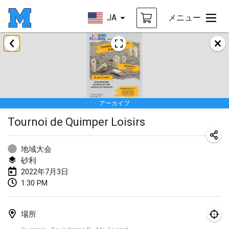
JA
メニュー
2022年1月
中止
Tournoi Mixte ASPTTOM
2022年1月22日
|
フランス
アーカイブ
KKS Halli Duppeli
Tournoi de Quimper Loisirs
2022年1月22日
|
フィンランド
Mölkky Tournament - Doubles
地域大会
2022年1月22日
|
日本
砂利
2022年7月3日
Suomelan Mölkky-open
1:30 PM
2022年1月22日
|
スペイン
場所
The Mölkky Tournament 2nd