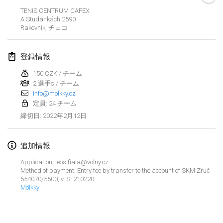
2022年1月23日
|
日本
TENIS CENTRUM CAFEX
A Studánkách 2590
Rakovnik
,
チェコ
2022年2月
MS v MÖLKPARKURU
登録情報
2022年2月4日
|
チェコ
150 CZK / チーム
中止
2 選手s / チーム
TangoMölkky
info@molkky.cz
2022年2月5日
|
フィンランド
定員: 24 チーム
2022年2月12日
締切日
:
Kohti Kisoja
2022年2月12日
|
フィンランド
追加情報
Yamagata Tournament
Application: leos.fiala@volny.cz
2022年2月13日
|
日本
Method of payment: Entry fee by transfer to the account of SKM Zruč
554070/5500, v. S. 210220
Mölkky
West Indiv Cup
リストを表示
2022年2月19日
|
フランス
表示中
285
トーナメント
監修:
Mölkk Your World