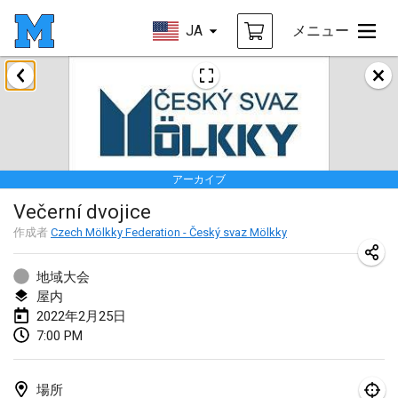
JA
メニュー
2022年1月
中止
Tournoi Mixte ASPTTOM
2022年1月22日
|
フランス
アーカイブ
KKS Halli Duppeli
Večerní dvojice
2022年1月22日
|
フィンランド
作成者
Czech Mölkky Federation - Český svaz Mölkky
Mölkky Tournament - Doubles
2022年1月22日
|
日本
地域大会
屋内
Suomelan Mölkky-open
2022年2月25日
7:00 PM
2022年1月22日
|
スペイン
The Mölkky Tournament 2nd
場所