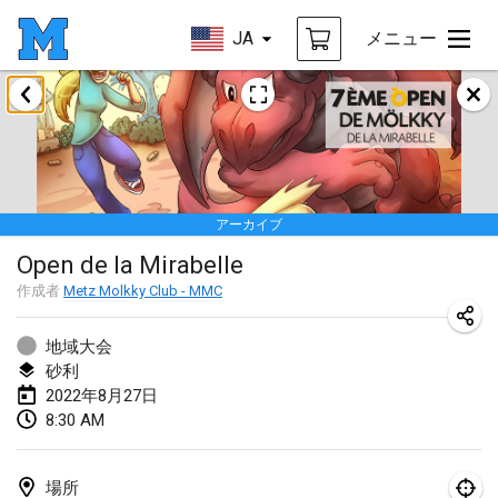
JA
メニュー
2022年1月
中止
Tournoi Mixte ASPTTOM
2022年1月22日
|
フランス
アーカイブ
KKS Halli Duppeli
Open de la Mirabelle
2022年1月22日
|
フィンランド
作成者
Metz Molkky Club - MMC
Mölkky Tournament - Doubles
2022年1月22日
|
日本
地域大会
砂利
Suomelan Mölkky-open
2022年8月27日
8:30 AM
2022年1月22日
|
スペイン
The Mölkky Tournament 2nd
場所