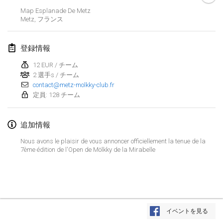
2022年1月23日
|
日本
Map Esplanade De Metz
Metz
,
フランス
2022年2月
登録情報
MS v MÖLKPARKURU
2022年2月4日
|
チェコ
12 EUR / チーム
2 選手s / チーム
中止
contact@metz-molkky-club.fr
TangoMölkky
定員: 128 チーム
2022年2月5日
|
フィンランド
Kohti Kisoja
追加情報
2022年2月12日
|
フィンランド
Nous avons le plaisir de vous annoncer officiellement la tenue de la
7ème édition de l'Open de Mölkky de la Mirabelle
Yamagata Tournament
2022年2月13日
|
日本
West Indiv Cup
リストを表示
2022年2月19日
|
フランス
イベントを見る
表示中
285
トーナメント
監修:
Mölkk Your World