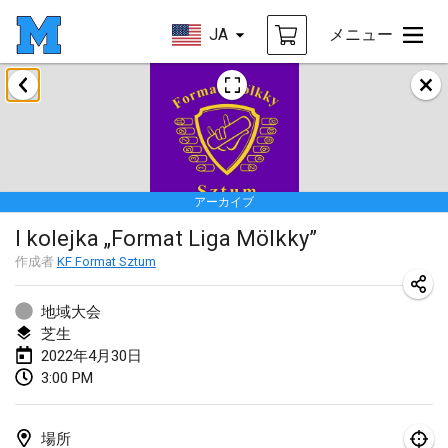
JA
メニュー
2022年1月
中止
Tournoi Mixte ASPTTOM
2022年1月22日
|
フランス
アーカイブ
KKS Halli Duppeli
I kolejka „Format Liga Mölkky”
2022年1月22日
|
フィンランド
作成者
KF Format Sztum
Mölkky Tournament - Doubles
2022年1月22日
|
日本
地域大会
芝生
Suomelan Mölkky-open
2022年4月30日
3:00 PM
2022年1月22日
|
スペイン
The Mölkky Tournament 2nd
場所