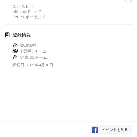
2022年1月23日
|
日本
Orlik Sztum
Mikołaja Reja
12
Sztum
,
ポーランド
2022年2月
MS v MÖLKPARKURU
登録情報
2022年2月4日
|
チェコ
参加無料
中止
1 選手 / チーム
TangoMölkky
定員: 32 チーム
2022年2月5日
|
フィンランド
2022年4月30日
締切日
:
Kohti Kisoja
2022年2月12日
|
フィンランド
Yamagata Tournament
2022年2月13日
|
日本
West Indiv Cup
リストを表示
2022年2月19日
|
フランス
イベントを見る
表示中
285
トーナメント
監修:
Mölkk Your World