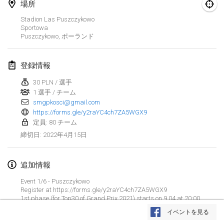
2022年1月23日
|
日本
場所
Stadion Las Puszczykowo
Sportowa
2022年2月
Puszczykowo
,
ポーランド
MS v MÖLKPARKURU
2022年2月4日
|
チェコ
登録情報
中止
30 PLN / 選手
TangoMölkky
1 選手 / チーム
2022年2月5日
|
フィンランド
smgpkosci@gmail.com
https://forms.gle/y2raYC4ch7ZA5WGX9
Kohti Kisoja
定員: 80 チーム
2022年2月12日
|
フィンランド
2022年4月15日
締切日
:
Yamagata Tournament
追加情報
2022年2月13日
|
日本
Event 1/6 - Puszczykowo
Register at https://forms.gle/y2raYC4ch7ZA5WGX9
West Indiv Cup
リストを表示
1st phase (for Top30 of Grand Prix 2021) starts on 9.04 at 20:00
2022年2月19日
|
フランス
2nd phase (for everyone) starts on 12.04 at 20:00
イベントを見る
表示中
285
トーナメント
監修:
Mölkk Your World