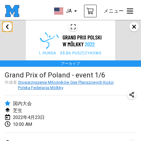
JA
メニュー
2022年1月
中止
Tournoi Mixte ASPTTOM
2022年1月22日
|
フランス
アーカイブ
KKS Halli Duppeli
Grand Prix of Poland - event 1/6
2022年1月22日
|
フィンランド
作成者
Stowarzyszenie Miłośników Gier Planszowych Kości
Polska Federacja Mölkky
Mölkky Tournament - Doubles
2022年1月22日
|
日本
国内大会
芝生
Suomelan Mölkky-open
2022年4月23日
2022年1月22日
|
スペイン
10:00 AM
The Mölkky Tournament 2nd