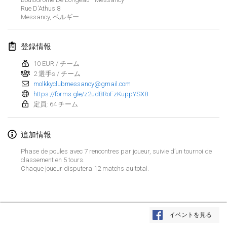
2022年1月23日
|
日本
Rue D'Athus
8
Messancy
,
ベルギー
2022年2月
登録情報
MS v MÖLKPARKURU
2022年2月4日
|
チェコ
10 EUR / チーム
2 選手s / チーム
中止
molkkyclubmessancy@gmail.com
TangoMölkky
https://forms.gle/z2udBRoFzKuppYSX8
2022年2月5日
|
フィンランド
定員: 64 チーム
Kohti Kisoja
追加情報
2022年2月12日
|
フィンランド
Phase de poules avec 7 rencontres par joueur, suivie d’un tournoi de
classement en 5 tours.
Yamagata Tournament
Chaque joueur disputera 12 matchs au total.
2022年2月13日
|
日本
West Indiv Cup
リストを表示
2022年2月19日
|
フランス
イベントを見る
表示中
285
トーナメント
監修:
Mölkk Your World