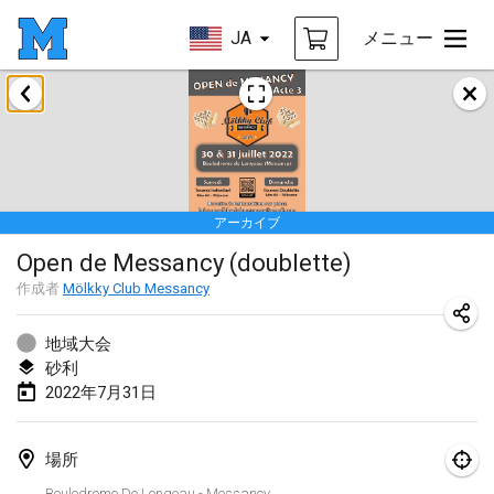
JA
メニュー
2022年1月
中止
Tournoi Mixte ASPTTOM
2022年1月22日
|
フランス
アーカイブ
KKS Halli Duppeli
Open de Messancy (doublette)
2022年1月22日
|
フィンランド
作成者
Mölkky Club Messancy
Mölkky Tournament - Doubles
2022年1月22日
|
日本
地域大会
砂利
Suomelan Mölkky-open
2022年7月31日
2022年1月22日
|
スペイン
場所
The Mölkky Tournament 2nd
Boulodrome De Longeau - Messancy