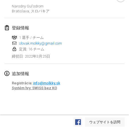
2022年1月23日
|
日本
Narodny Gul'odrom
Bratislava
,
スロバキア
2022年2月
登録情報
MS v MÖLKPARKURU
2022年2月4日
|
チェコ
1 選手 / チーム
slovak.molkky@gmail.com
中止
定員: 16 チーム
TangoMölkky
2022年3月25日
締切日
:
2022年2月5日
|
フィンランド
Kohti Kisoja
追加情報
2022年2月12日
|
フィンランド
Registrácia:
info@molkky.sk
Systém hry: SWISS bez KO
Yamagata Tournament
2022年2月13日
|
日本
West Indiv Cup
リストを表示
2022年2月19日
|
フランス
ウェブサイトを訪問
表示中
285
トーナメント
監修:
Mölkk Your World