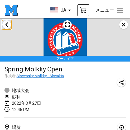
JA
メニュー
2022年1月
中止
Tournoi Mixte ASPTTOM
2022年1月22日
|
フランス
アーカイブ
KKS Halli Duppeli
Spring Mölkky Open
2022年1月22日
|
フィンランド
作成者
Slovensky Molkky - Slovakia
Mölkky Tournament - Doubles
2022年1月22日
|
日本
地域大会
砂利
Suomelan Mölkky-open
2022年3月27日
12:45 PM
2022年1月22日
|
スペイン
The Mölkky Tournament 2nd
場所