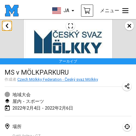
JA
メニュー
2022年1月
中止
Tournoi Mixte ASPTTOM
2022年1月22日
|
フランス
アーカイブ
KKS Halli Duppeli
MS v MÖLKPARKURU
2022年1月22日
|
フィンランド
作成者
Czech Mölkky Federation - Český svaz Mölkky
Mölkky Tournament - Doubles
2022年1月22日
|
日本
地域大会
屋内 - スポーツ
Suomelan Mölkky-open
2022年2月4日 - 2022年2月6日
2022年1月22日
|
スペイン
場所
The Mölkky Tournament 2nd
Gatě Aréna - CZ