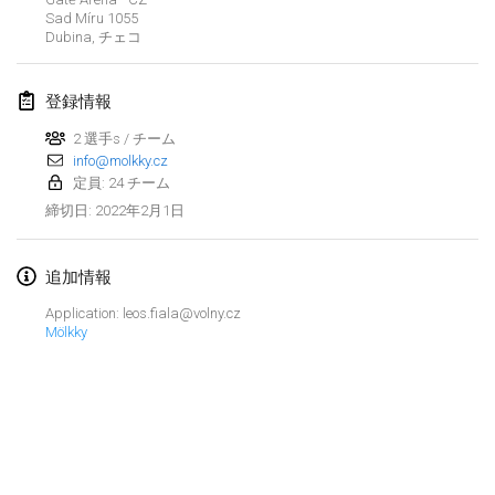
2022年1月23日
|
日本
Sad Míru
1055
Dubina
,
チェコ
2022年2月
登録情報
MS v MÖLKPARKURU
2022年2月4日
|
チェコ
2 選手s / チーム
info@molkky.cz
中止
定員: 24 チーム
TangoMölkky
2022年2月1日
締切日
:
2022年2月5日
|
フィンランド
Kohti Kisoja
追加情報
2022年2月12日
|
フィンランド
Application: leos.fiala@volny.cz
Mölkky
Yamagata Tournament
2022年2月13日
|
日本
West Indiv Cup
リストを表示
2022年2月19日
|
フランス
表示中
285
トーナメント
監修:
Mölkk Your World