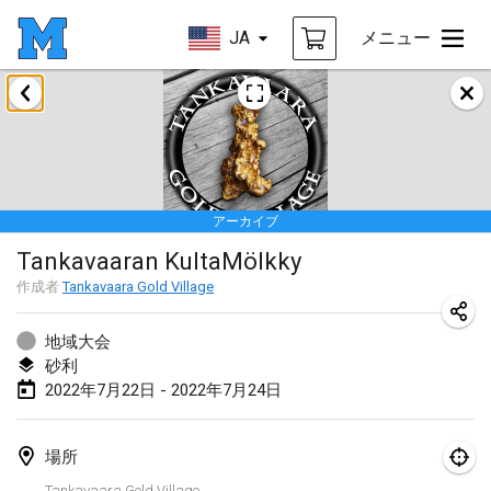
JA
メニュー
2022年1月
中止
Tournoi Mixte ASPTTOM
2022年1月22日
|
フランス
アーカイブ
KKS Halli Duppeli
Tankavaaran KultaMölkky
2022年1月22日
|
フィンランド
作成者
Tankavaara Gold Village
Mölkky Tournament - Doubles
2022年1月22日
|
日本
地域大会
砂利
Suomelan Mölkky-open
2022年7月22日 - 2022年7月24日
2022年1月22日
|
スペイン
場所
The Mölkky Tournament 2nd
Tankavaara Gold Village