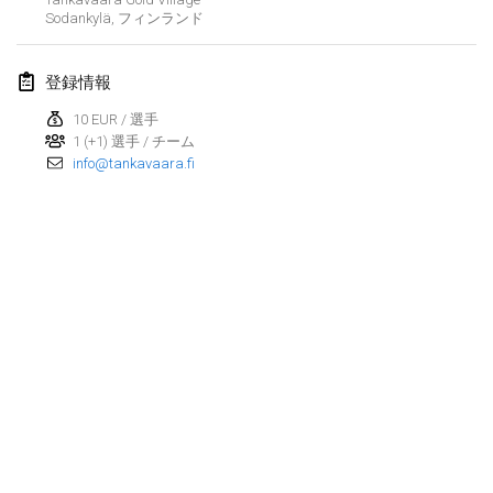
2022年1月23日
|
日本
Sodankylä
,
フィンランド
2022年2月
登録情報
MS v MÖLKPARKURU
10 EUR / 選手
2022年2月4日
|
チェコ
1 (+1) 選手 / チーム
info@tankavaara.fi
中止
TangoMölkky
2022年2月5日
|
フィンランド
Kohti Kisoja
2022年2月12日
|
フィンランド
Yamagata Tournament
2022年2月13日
|
日本
West Indiv Cup
リストを表示
2022年2月19日
|
フランス
表示中
285
トーナメント
監修:
Mölkk Your World