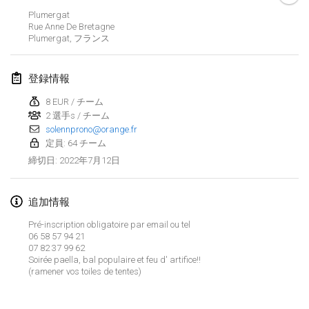
2022年1月23日
|
日本
Plumergat
Rue Anne De Bretagne
Plumergat
,
フランス
2022年2月
MS v MÖLKPARKURU
登録情報
2022年2月4日
|
チェコ
8 EUR / チーム
中止
2 選手s / チーム
TangoMölkky
solennprono@orange.fr
2022年2月5日
|
フィンランド
定員: 64 チーム
2022年7月12日
締切日
:
Kohti Kisoja
2022年2月12日
|
フィンランド
追加情報
Yamagata Tournament
Pré-inscription obligatoire par email ou tel
2022年2月13日
|
日本
06 58 57 94 21
07 82 37 99 62
Soirée paella, bal populaire et feu d' artifice!!
West Indiv Cup
(ramener vos toiles de tentes)
リストを表示
2022年2月19日
|
フランス
表示中
285
トーナメント
監修:
Mölkk Your World