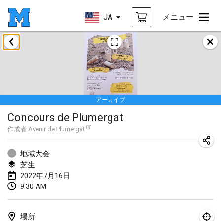
JA
メニュー
2022年1月
中止
Tournoi Mixte ASPTTOM
2022年1月22日
|
フランス
アーカイブ
KKS Halli Duppeli
Concours de Plumergat
2022年1月22日
|
フィンランド
作成者
Avenir de Plumergat
Mölkky Tournament - Doubles
2022年1月22日
|
日本
地域大会
芝生
Suomelan Mölkky-open
2022年7月16日
9:30 AM
2022年1月22日
|
スペイン
The Mölkky Tournament 2nd
場所