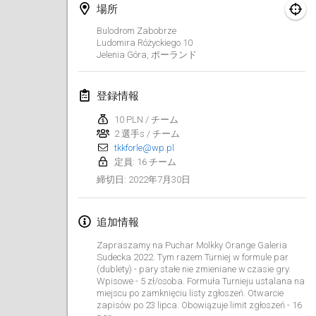
2022年1月23日
|
日本
場所
Bulodrom Zabobrze
2022年2月
Ludomira Różyckiego
10
Jelenia Góra
,
ポーランド
MS v MÖLKPARKURU
2022年2月4日
|
チェコ
登録情報
中止
10 PLN / チーム
TangoMölkky
2 選手s / チーム
2022年2月5日
|
フィンランド
tkkforle@wp.pl
定員: 16 チーム
Kohti Kisoja
2022年7月30日
締切日
:
2022年2月12日
|
フィンランド
追加情報
Yamagata Tournament
2022年2月13日
|
日本
Zapraszamy na Puchar Molkky Orange Galeria
Sudecka 2022. Tym razem Turniej w formule par
(dublety) - pary stałe nie zmieniane w czasie gry.
West Indiv Cup
Wpisowe - 5 zł/osoba. Formuła Turnieju ustalana na
2022年2月19日
|
フランス
miejscu po zamknięciu listy zgłoszeń. Otwarcie
zapisów po 23 lipca. Obowiązuje limit zgłoszeń - 16