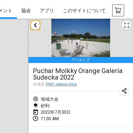
メント
協会
アプリ
このサイトについて
2022年1月
中止
Tournoi Mixte ASPTTOM
2022年1月22日
|
フランス
アーカイブ
KKS Halli Duppeli
Puchar Molkky Orange Galeria
2022年1月22日
|
フィンランド
Sudecka 2022
Mölkky Tournament - Doubles
作成者
TKKF Jelenia Góra
2022年1月22日
|
日本
地域大会
Suomelan Mölkky-open
砂利
2022年7月30日
2022年1月22日
|
スペイン
11:00 AM
The Mölkky Tournament 2nd