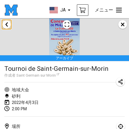
JA
メニュー
2022年1月
中止
Tournoi Mixte ASPTTOM
2022年1月22日
|
フランス
アーカイブ
KKS Halli Duppeli
Tournoi de Saint-Germain-sur-Morin
2022年1月22日
|
フィンランド
作成者
Saint Germain sur Morin
Mölkky Tournament - Doubles
2022年1月22日
|
日本
地域大会
砂利
Suomelan Mölkky-open
2022年4月3日
2:00 PM
2022年1月22日
|
スペイン
The Mölkky Tournament 2nd
場所