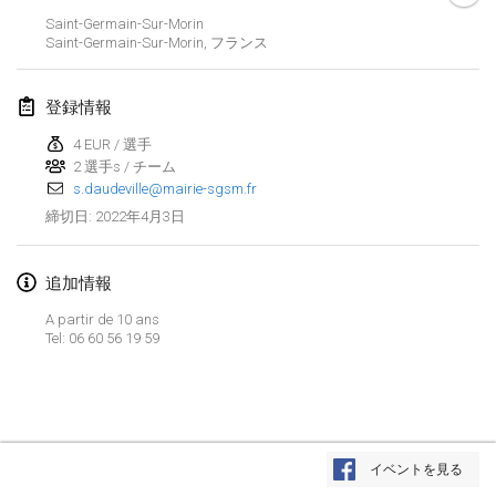
2022年1月23日
|
日本
Saint-Germain-Sur-Morin
Saint-Germain-Sur-Morin
,
フランス
2022年2月
登録情報
MS v MÖLKPARKURU
2022年2月4日
|
チェコ
4 EUR / 選手
2 選手s / チーム
中止
s.daudeville@mairie-sgsm.fr
TangoMölkky
2022年4月3日
締切日
:
2022年2月5日
|
フィンランド
Kohti Kisoja
追加情報
2022年2月12日
|
フィンランド
A partir de 10 ans
Tel: 06 60 56 19 59
Yamagata Tournament
2022年2月13日
|
日本
West Indiv Cup
リストを表示
2022年2月19日
|
フランス
イベントを見る
表示中
285
トーナメント
監修:
Mölkk Your World