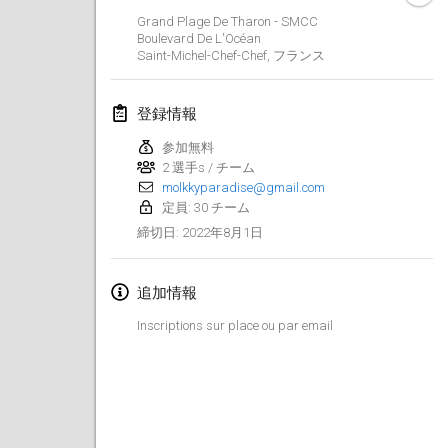
2022年1月23日
|
日本
Grand Plage De Tharon - SMCC
Boulevard De L'Océan
Saint-Michel-Chef-Chef
,
フランス
2022年2月
MS v MÖLKPARKURU
登録情報
2022年2月4日
|
チェコ
参加無料
中止
2 選手s / チーム
TangoMölkky
molkkyparadise@gmail.com
2022年2月5日
|
フィンランド
定員: 30 チーム
2022年8月1日
締切日
:
Kohti Kisoja
2022年2月12日
|
フィンランド
追加情報
Yamagata Tournament
Inscriptions sur place ou par email
2022年2月13日
|
日本
West Indiv Cup
2022年2月19日
|
フランス