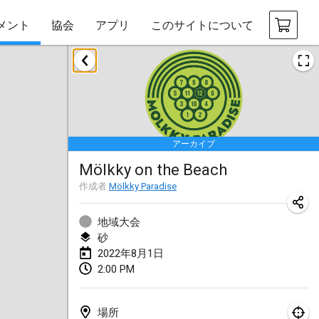
メント
協会
アプリ
このサイトについて
2022年1月
中止
Tournoi Mixte ASPTTOM
2022年1月22日
|
フランス
アーカイブ
KKS Halli Duppeli
Mölkky on the Beach
2022年1月22日
|
フィンランド
作成者
Mölkky Paradise
Mölkky Tournament - Doubles
2022年1月22日
|
日本
地域大会
砂
Suomelan Mölkky-open
2022年8月1日
2:00 PM
2022年1月22日
|
スペイン
The Mölkky Tournament 2nd
場所