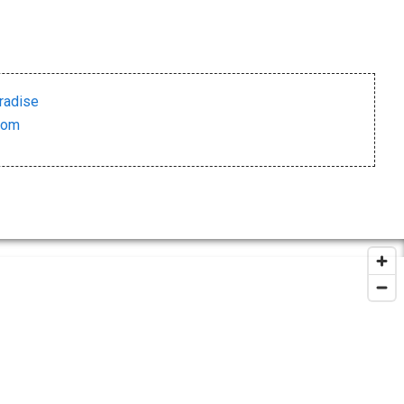
radise
com