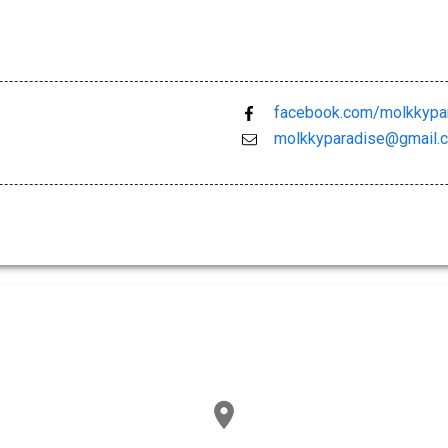
facebook.com/molkkypa
molkkyparadise@gmail.