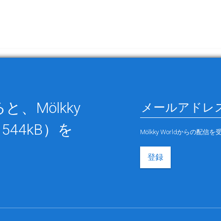
、Mölkky
544kB）を
Mölkky Worldから
登録