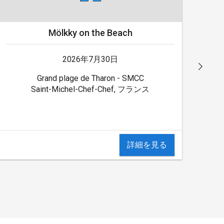
Mölkky on the Beach
2026年7月30日
Grand plage de Tharon - SMCC
Pl
Saint-Michel-Chef-Chef, フランス
詳細を見る