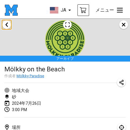
JA
メニュー
2024年1月
Deutsche Mölkky Meisterschaft - INDOOR / OPEN
2024年1月20日
|
ドイツ
アーカイブ
Indoor Polish Open 2024 - Singles
Mölkky on the Beach
2024年1月20日
|
ポーランド
作成者
Mölkky Paradise
Open de Boulay Triplette
2024年1月20日
|
フランス
地域大会
砂
Tournoi Mixte ASPTTOM
2024年7月26日
3:00 PM
2024年1月20日
|
フランス
Indoor Polish Open 2024 - Doubles
場所