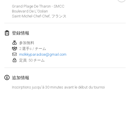
2024年1月21日
|
ポーランド
Grand Plage De Tharon - SMCC
Boulevard De L'Océan
Tournoi de Mölkky - Lesfous Dubâtonvaigeois
Saint-Michel-Chef-Chef
,
フランス
2024年1月27日
|
フランス
登録情報
SingeliDuppeli
2024年1月27日
|
フィンランド
参加無料
2 選手s / チーム
molkkyparadise@gmail.com
2024年2月
定員: 50 チーム
US Mölkky Winter
追加情報
2024年2月2日
|
アメリカ合衆国
Inscirptions jusqu'à 30 minutes avant le début du tournoi
SM HalliMölkky - Finnish Championship
2024年2月3日
|
フィンランド
Indoor de la CASAS
リストを表示
2024年2月17日
|
フランス
表示中
236
トーナメント
監修:
Mölkk Your World