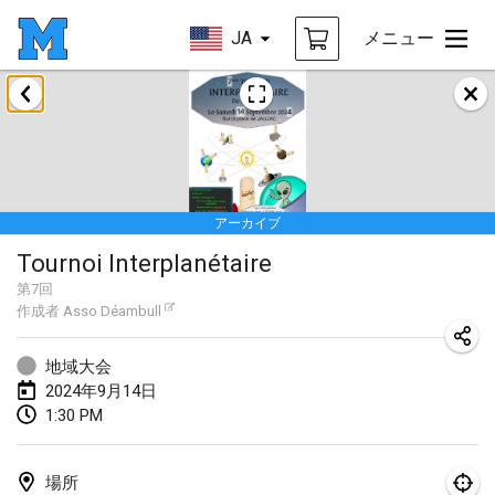
JA
メニュー
2024年1月
Deutsche Mölkky Meisterschaft - INDOOR / OPEN
2024年1月20日
|
ドイツ
アーカイブ
Indoor Polish Open 2024 - Singles
Tournoi Interplanétaire
2024年1月20日
|
ポーランド
第
7
回
作成者
Asso Déambull
Open de Boulay Triplette
2024年1月20日
|
フランス
地域大会
2024年9月14日
Tournoi Mixte ASPTTOM
1:30 PM
2024年1月20日
|
フランス
Indoor Polish Open 2024 - Doubles
場所