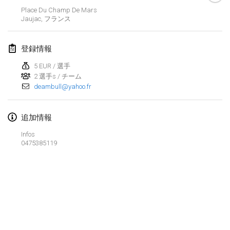
2024年1月21日
|
ポーランド
Place Du Champ De Mars
Jaujac
,
フランス
Tournoi de Mölkky - Lesfous Dubâtonvaigeois
2024年1月27日
|
フランス
登録情報
SingeliDuppeli
5 EUR / 選手
2024年1月27日
|
フィンランド
2 選手s / チーム
deambull@yahoo.fr
2024年2月
追加情報
US Mölkky Winter
Infos
2024年2月2日
|
アメリカ合衆国
0475385119
SM HalliMölkky - Finnish Championship
2024年2月3日
|
フィンランド
Indoor de la CASAS
リストを表示
2024年2月17日
|
フランス
表示中
236
トーナメント
監修:
Mölkk Your World