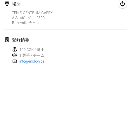
2024年1月21日
|
ポーランド
場所
TENIS CENTRUM CAFEX
Tournoi de Mölkky - Lesfous Dubâtonvaigeois
A Studánkách 2590
2024年1月27日
|
フランス
Rakovnik
,
チェコ
SingeliDuppeli
登録情報
2024年1月27日
|
フィンランド
100 CZK / 選手
1 選手 / チーム
2024年2月
info@molkky.cz
US Mölkky Winter
2024年2月2日
|
アメリカ合衆国
SM HalliMölkky - Finnish Championship
2024年2月3日
|
フィンランド
Indoor de la CASAS
リストを表示
2024年2月17日
|
フランス
表示中
236
トーナメント
監修:
Mölkk Your World