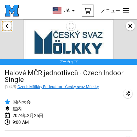
JA
メニュー
2024年1月
Deutsche Mölkky Meisterschaft - INDOOR / OPEN
2024年1月20日
|
ドイツ
アーカイブ
Indoor Polish Open 2024 - Singles
Halové MČR jednotlivců - Czech Indoor
2024年1月20日
|
ポーランド
Single
Open de Boulay Triplette
作成者
Czech Mölkky Federation - Český svaz Mölkky
2024年1月20日
|
フランス
国内大会
Tournoi Mixte ASPTTOM
屋内
2024年2月25日
2024年1月20日
|
フランス
9:00 AM
Indoor Polish Open 2024 - Doubles