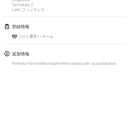
2024年1月21日
|
ポーランド
Tarinakatu
2
Lahti
,
フィンランド
Tournoi de Mölkky - Lesfous Dubâtonvaigeois
2024年1月27日
|
フランス
登録情報
SingeliDuppeli
2 (+1) 選手s / チーム
2024年1月27日
|
フィンランド
追加情報
2024年2月
Parhaita harrasteliikuntaperinteitä vaaliva peli- ja puuhapäivä..
US Mölkky Winter
2024年2月2日
|
アメリカ合衆国
SM HalliMölkky - Finnish Championship
2024年2月3日
|
フィンランド
Indoor de la CASAS
リストを表示
2024年2月17日
|
フランス
表示中
236
トーナメント
監修:
Mölkk Your World