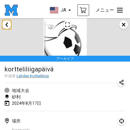
JA
メニュー
2024年1月
Deutsche Mölkky Meisterschaft - INDOOR / OPEN
2024年1月20日
|
ドイツ
アーカイブ
Indoor Polish Open 2024 - Singles
kortteliliigapäivä
2024年1月20日
|
ポーランド
作成者
Lahden Kortteliliiga
Open de Boulay Triplette
2024年1月20日
|
フランス
地域大会
砂利
Tournoi Mixte ASPTTOM
2024年8月17日
2024年1月20日
|
フランス
場所
Indoor Polish Open 2024 - Doubles
Kisapuisto