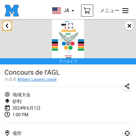
JA
メニュー
2024年1月
Deutsche Mölkky Meisterschaft - INDOOR / OPEN
2024年1月20日
|
ドイツ
アーカイブ
Indoor Polish Open 2024 - Singles
Concours de l'AGL
2024年1月20日
|
ポーランド
作成者
Athletic Laigné Loigné
Open de Boulay Triplette
2024年1月20日
|
フランス
地域大会
砂利
Tournoi Mixte ASPTTOM
2024年6月1日
1:00 PM
2024年1月20日
|
フランス
Indoor Polish Open 2024 - Doubles
場所