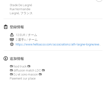
2024年1月21日
|
ポーランド
Stade De Laigné
Rue Normandie
Tournoi de Mölkky - Lesfous Dubâtonvaigeois
Laigné
,
フランス
2024年1月27日
|
フランス
登録情報
SingeliDuppeli
2024年1月27日
|
フィンランド
12 EUR / チーム
2 選手s / チーム
https://www.helloasso.com/associations/ath-laigne-loigne/evenements/tournoi-molkky-ath-laigne-loigne-2024
2024年2月
US Mölkky Winter
追加情報
2024年2月2日
|
アメリカ合衆国
📷 food truck 📷
📷 diffusion match LDC 📷
📷 DJ et sono maison 📷
SM HalliMölkky - Finnish Championship
Paiement sur place
2024年2月3日
|
フィンランド
Indoor de la CASAS
リストを表示
2024年2月17日
|
フランス
表示中
236
トーナメント
監修:
Mölkk Your World