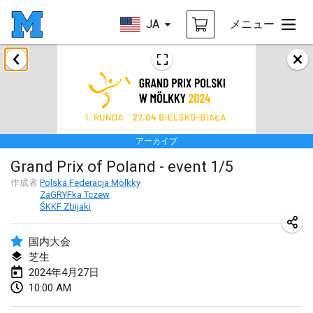
JA
メニュー
2024年1月
Deutsche Mölkky Meisterschaft - INDOOR / OPEN
2024年1月20日
|
ドイツ
アーカイブ
Indoor Polish Open 2024 - Singles
Grand Prix of Poland - event 1/5
2024年1月20日
|
ポーランド
作成者
Polska Federacja Mölkky
ZaGRYFka Tczew
Open de Boulay Triplette
ŚKKF Zbijaki
2024年1月20日
|
フランス
国内大会
Tournoi Mixte ASPTTOM
芝生
2024年1月20日
|
フランス
2024年4月27日
10:00 AM
Indoor Polish Open 2024 - Doubles