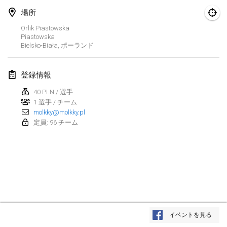
2024年1月21日
|
ポーランド
場所
Tournoi de Mölkky - Lesfous Dubâtonvaigeois
Orlik Piastowska
Piastowska
2024年1月27日
|
フランス
Bielsko-Biała
,
ポーランド
SingeliDuppeli
2024年1月27日
|
フィンランド
登録情報
40 PLN / 選手
2024年2月
1 選手 / チーム
molkky@molkky.pl
定員: 96 チーム
US Mölkky Winter
2024年2月2日
|
アメリカ合衆国
SM HalliMölkky - Finnish Championship
2024年2月3日
|
フィンランド
Indoor de la CASAS
リストを表示
2024年2月17日
|
フランス
イベントを見る
表示中
236
トーナメント
監修:
Mölkk Your World