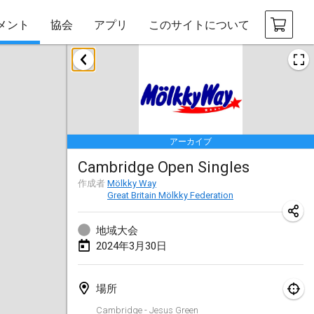
メント
協会
アプリ
このサイトについて
2024年1月
Deutsche Mölkky Meisterschaft - INDOOR / OPEN
2024年1月20日
|
ドイツ
アーカイブ
Indoor Polish Open 2024 - Singles
Cambridge Open Singles
2024年1月20日
|
ポーランド
作成者
Mölkky Way
Great Britain Mölkky Federation
Open de Boulay Triplette
2024年1月20日
|
フランス
地域大会
2024年3月30日
Tournoi Mixte ASPTTOM
2024年1月20日
|
フランス
場所
Indoor Polish Open 2024 - Doubles
Cambridge - Jesus Green