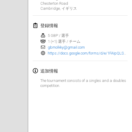
2024年1月21日
|
ポーランド
Chesterton Road
Cambridge
,
イギリス
Tournoi de Mölkky - Lesfous Dubâtonvaigeois
2024年1月27日
|
フランス
登録情報
5 GBP / 選手
SingeliDuppeli
1 (+1) 選手 / チーム
2024年1月27日
|
フィンランド
gbmolkky@gmail.com
https://docs.google.com/forms/d/e/1FAIpQLScIodk231JDzpZILcMVwFuMbKlOGmC-2KbWZn93M0HtPjTUgQ/viewform
2024年2月
追加情報
US Mölkky Winter
2024年2月2日
|
アメリカ合衆国
The tournament consists of a singles and a doubles
competition.
SM HalliMölkky - Finnish Championship
2024年2月3日
|
フィンランド
Indoor de la CASAS
2024年2月17日
|
フランス