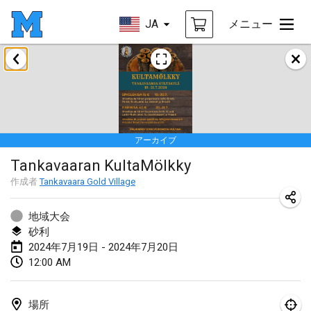
JA
メニュー
2024年1月
Deutsche Mölkky Meisterschaft - INDOOR / OPEN
2024年1月20日
|
ドイツ
アーカイブ
Indoor Polish Open 2024 - Singles
Tankavaaran KultaMölkky
2024年1月20日
|
ポーランド
作成者
Tankavaara Gold Village
Open de Boulay Triplette
2024年1月20日
|
フランス
地域大会
砂利
Tournoi Mixte ASPTTOM
2024年7月19日 - 2024年7月20日
12:00 AM
2024年1月20日
|
フランス
Indoor Polish Open 2024 - Doubles
場所