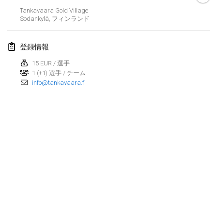
2024年1月21日
|
ポーランド
Tankavaara Gold Village
Sodankylä
,
フィンランド
Tournoi de Mölkky - Lesfous Dubâtonvaigeois
2024年1月27日
|
フランス
登録情報
SingeliDuppeli
15 EUR / 選手
2024年1月27日
|
フィンランド
1 (+1) 選手 / チーム
info@tankavaara.fi
2024年2月
US Mölkky Winter
2024年2月2日
|
アメリカ合衆国
SM HalliMölkky - Finnish Championship
2024年2月3日
|
フィンランド
Indoor de la CASAS
リストを表示
2024年2月17日
|
フランス
表示中
236
トーナメント
監修:
Mölkk Your World