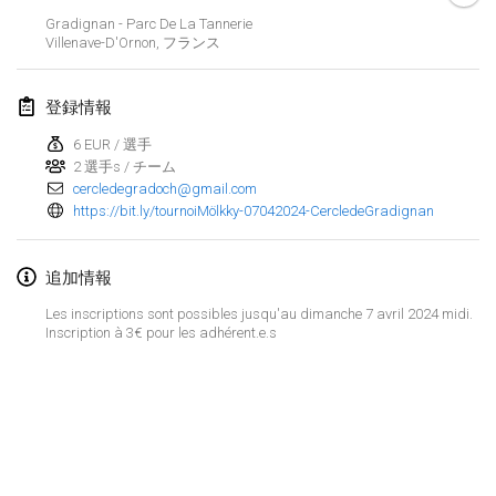
2024年1月21日
|
ポーランド
Gradignan - Parc De La Tannerie
Villenave-D'Ornon
,
フランス
Tournoi de Mölkky - Lesfous Dubâtonvaigeois
2024年1月27日
|
フランス
登録情報
SingeliDuppeli
6 EUR / 選手
2024年1月27日
|
フィンランド
2 選手s / チーム
cercledegradoch@gmail.com
https://bit.ly/tournoiMölkky-07042024-CercledeGradignan
2024年2月
US Mölkky Winter
追加情報
2024年2月2日
|
アメリカ合衆国
Les inscriptions sont possibles jusqu'au dimanche 7 avril 2024 midi.
Inscription à 3€ pour les adhérent.e.s
SM HalliMölkky - Finnish Championship
2024年2月3日
|
フィンランド
Indoor de la CASAS
リストを表示
2024年2月17日
|
フランス
表示中
236
トーナメント
監修:
Mölkk Your World