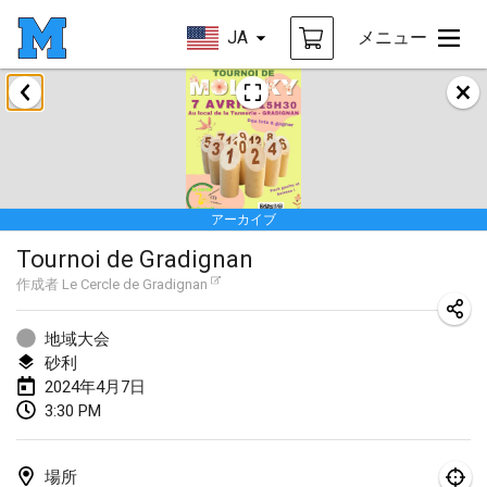
JA
メニュー
2024年1月
Deutsche Mölkky Meisterschaft - INDOOR / OPEN
2024年1月20日
|
ドイツ
アーカイブ
Indoor Polish Open 2024 - Singles
Tournoi de Gradignan
2024年1月20日
|
ポーランド
作成者
Le Cercle de Gradignan
Open de Boulay Triplette
2024年1月20日
|
フランス
地域大会
砂利
Tournoi Mixte ASPTTOM
2024年4月7日
3:30 PM
2024年1月20日
|
フランス
Indoor Polish Open 2024 - Doubles
場所