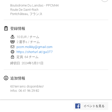
2024年1月21日
|
ポーランド
Boulodrome Du Landas - PPCM44
Route De Saint-Roch
Tournoi de Mölkky - Lesfous Dubâtonvaigeois
Pontchâteau
,
フランス
2024年1月27日
|
フランス
登録情報
SingeliDuppeli
2024年1月27日
|
フィンランド
10 EUR / チーム
2 選手s / チーム
pccm.molkky@gmail.com
2024年2月
https://shorturl.at/guOT7
定員: 64 チーム
US Mölkky Winter
2024年5月31日
締切日
:
2024年2月2日
|
アメリカ合衆国
追加情報
SM HalliMölkky - Finnish Championship
2024年2月3日
|
フィンランド
60 terrains disponibles!
Infos: 06 41 96 29 82
Indoor de la CASAS
リストを表示
2024年2月17日
|
フランス
イベントを見る
表示中
236
トーナメント
監修:
Mölkk Your World