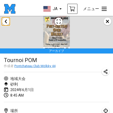
JA
メニュー
2024年1月
Deutsche Mölkky Meisterschaft - INDOOR / OPEN
2024年1月20日
|
ドイツ
アーカイブ
Indoor Polish Open 2024 - Singles
Tournoi POM
2024年1月20日
|
ポーランド
作成者
Pontchateau Club Mölkky 44
Open de Boulay Triplette
2024年1月20日
|
フランス
地域大会
砂利
Tournoi Mixte ASPTTOM
2024年6月1日
8:45 AM
2024年1月20日
|
フランス
Indoor Polish Open 2024 - Doubles
場所