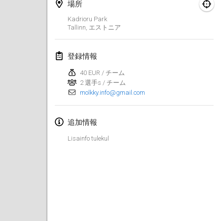
2024年1月21日
|
ポーランド
場所
Kadrioru Park
Tournoi de Mölkky - Lesfous Dubâtonvaigeois
Tallinn
,
エストニア
2024年1月27日
|
フランス
登録情報
SingeliDuppeli
2024年1月27日
|
フィンランド
40 EUR / チーム
2 選手s / チーム
molkky.info@gmail.com
2024年2月
US Mölkky Winter
追加情報
2024年2月2日
|
アメリカ合衆国
Lisainfo tulekul
SM HalliMölkky - Finnish Championship
2024年2月3日
|
フィンランド
Indoor de la CASAS
2024年2月17日
|
フランス