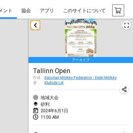
メント
協会
アプリ
このサイトについて
2024年1月
Deutsche Mölkky Meisterschaft - INDOOR / OPEN
2024年1月20日
|
ドイツ
アーカイブ
Indoor Polish Open 2024 - Singles
Tallinn Open
2024年1月20日
|
ポーランド
作成
Estonian Mölkky Federation - Eesti Mölkky
者
Klubide Liit
Open de Boulay Triplette
2024年1月20日
|
フランス
地域大会
砂利
Tournoi Mixte ASPTTOM
2024年6月1日
2024年1月20日
|
フランス
11:00 AM
Indoor Polish Open 2024 - Doubles