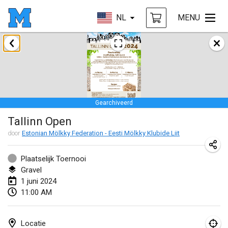
NL
MENU
januari 2024
Deutsche Mölkky Meisterschaft - INDOOR / OPEN
20 jan. 2024
|
Duitsland
Gearchiveerd
Indoor Polish Open 2024 - Singles
Tallinn Open
20 jan. 2024
|
Polen
door
Estonian Mölkky Federation - Eesti Mölkky Klubide Liit
Open de Boulay Triplette
20 jan. 2024
|
Frankrijk
Plaatselijk Toernooi
Gravel
Tournoi Mixte ASPTTOM
1 juni 2024
11:00 AM
20 jan. 2024
|
Frankrijk
Indoor Polish Open 2024 - Doubles
Locatie