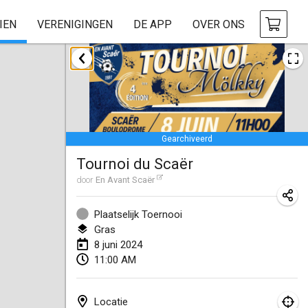
IEN
VERENIGINGEN
DE APP
OVER ONS
januari 2024
Deutsche Mölkky Meisterschaft - INDOOR / OPEN
20 jan. 2024
|
Duitsland
Gearchiveerd
Indoor Polish Open 2024 - Singles
Tournoi du Scaër
20 jan. 2024
|
Polen
door
En Avant Scaër
Open de Boulay Triplette
20 jan. 2024
|
Frankrijk
Plaatselijk Toernooi
Gras
Tournoi Mixte ASPTTOM
8 juni 2024
11:00 AM
20 jan. 2024
|
Frankrijk
Indoor Polish Open 2024 - Doubles
Locatie