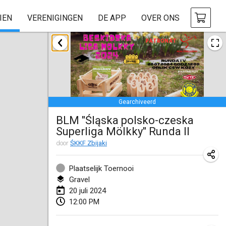
IEN
VERENIGINGEN
DE APP
OVER ONS
januari 2024
Deutsche Mölkky Meisterschaft - INDOOR / OPEN
20 jan. 2024
|
Duitsland
Gearchiveerd
Indoor Polish Open 2024 - Singles
BLM "Śląska polsko-czeska
20 jan. 2024
|
Polen
Superliga Mölkky" Runda II
Open de Boulay Triplette
door
ŚKKF Zbijaki
20 jan. 2024
|
Frankrijk
Plaatselijk Toernooi
Tournoi Mixte ASPTTOM
Gravel
20 juli 2024
20 jan. 2024
|
Frankrijk
12:00 PM
Indoor Polish Open 2024 - Doubles