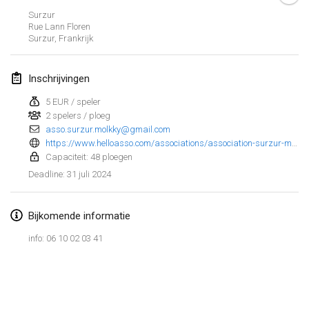
21 jan. 2024
|
Polen
Surzur
Rue Lann Floren
Tournoi de Mölkky - Lesfous Dubâtonvaigeois
Surzur
,
Frankrijk
27 jan. 2024
|
Frankrijk
Inschrijvingen
SingeliDuppeli
27 jan. 2024
|
Finland
5 EUR / speler
2 spelers / ploeg
asso.surzur.molkky@gmail.com
februari 2024
https://www.helloasso.com/associations/association-surzur-molkky/evenements/tournoi-de-molkky
Capaciteit: 48 ploegen
US Mölkky Winter
31 juli 2024
Deadline
:
2 feb. 2024
|
Verenigde Staten
Bijkomende informatie
SM HalliMölkky - Finnish Championship
3 feb. 2024
|
Finland
info: 06 10 02 03 41
Indoor de la CASAS
Weergave lijst
17 feb. 2024
|
Frankrijk
236
tornooien weergegeven
Samengesteld door
Mölkk Your World