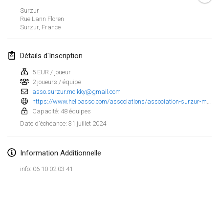
21 janv. 2024
|
Pologne
Surzur
Rue Lann Floren
Tournoi de Mölkky - Lesfous Dubâtonvaigeois
Surzur
,
France
27 janv. 2024
|
France
Détails d'Inscription
SingeliDuppeli
27 janv. 2024
|
Finlande
5 EUR / joueur
2 joueurs / équipe
asso.surzur.molkky@gmail.com
février 2024
https://www.helloasso.com/associations/association-surzur-molkky/evenements/tournoi-de-molkky
Capacité: 48 équipes
US Mölkky Winter
31 juillet 2024
Date d'échéance
:
2 févr. 2024
|
États-Unis
Information Additionnelle
SM HalliMölkky - Finnish Championship
3 févr. 2024
|
Finlande
info: 06 10 02 03 41
Indoor de la CASAS
Afficher la liste
17 févr. 2024
|
France
Montrant
236
tournois
Maintenu par
Mölkk Your World