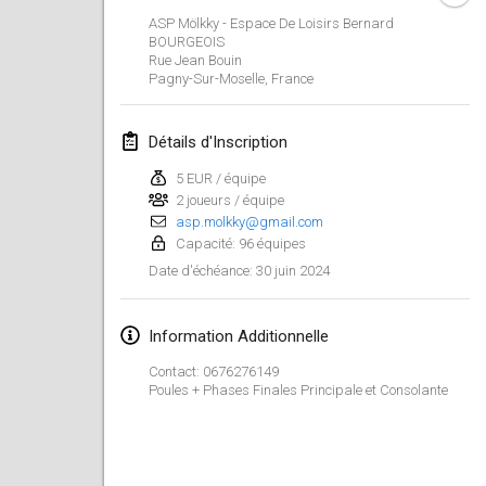
21 janv. 2024
|
Pologne
ASP Mölkky - Espace De Loisirs Bernard
BOURGEOIS
Tournoi de Mölkky - Lesfous Dubâtonvaigeois
Rue Jean Bouin
Pagny-Sur-Moselle
,
France
27 janv. 2024
|
France
SingeliDuppeli
Détails d'Inscription
27 janv. 2024
|
Finlande
5 EUR / équipe
2 joueurs / équipe
février 2024
asp.molkky@gmail.com
Capacité: 96 équipes
US Mölkky Winter
30 juin 2024
Date d'échéance
:
2 févr. 2024
|
États-Unis
Information Additionnelle
SM HalliMölkky - Finnish Championship
3 févr. 2024
|
Finlande
Contact: 0676276149
Poules + Phases Finales Principale et Consolante
Indoor de la CASAS
17 févr. 2024
|
France