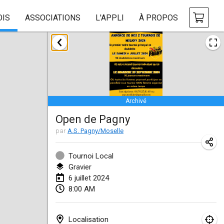
OIS
ASSOCIATIONS
L'APPLI
À PROPOS
janvier 2024
Deutsche Mölkky Meisterschaft - INDOOR / OPEN
20 janv. 2024
|
Allemagne
Archivé
Indoor Polish Open 2024 - Singles
Open de Pagny
20 janv. 2024
|
Pologne
par
A.S. Pagny/Moselle
Open de Boulay Triplette
20 janv. 2024
|
France
Tournoi Local
Gravier
Tournoi Mixte ASPTTOM
6 juillet 2024
8:00 AM
20 janv. 2024
|
France
Indoor Polish Open 2024 - Doubles
Localisation