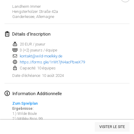
21 janv. 2024
|
Pologne
Landheim Immer
Hengsterholzer Straße
42a
Tournoi de Mölkky - Lesfous Dubâtonvaigeois
Ganderkesee
,
Allemagne
27 janv. 2024
|
France
Détails d'Inscription
SingeliDuppeli
27 janv. 2024
|
Finlande
20 EUR / joueur
3 (+2) joueurs / équipe
kontakt@wild-moelkky.de
février 2024
https://forms.gle/1rWt7jN4acPbxeX79
Capacité: 10 équipes
US Mölkky Winter
10 août 2024
Date d'échéance
:
2 févr. 2024
|
États-Unis
Information Additionnelle
SM HalliMölkky - Finnish Championship
3 févr. 2024
|
Finlande
Zum Spielplan
Ergebnisse:
1.) Wilde Boule
Indoor de la CASAS
Afficher la liste
2.) Mölkky Bros 99
17 févr. 2024
|
France
3.) Alkohoolig­ans
VISITER LE SITE
4.) Gölkky
Montrant
236
tournois
Maintenu par
Mölkk Your World
5.) 1. MC Rechterfeld