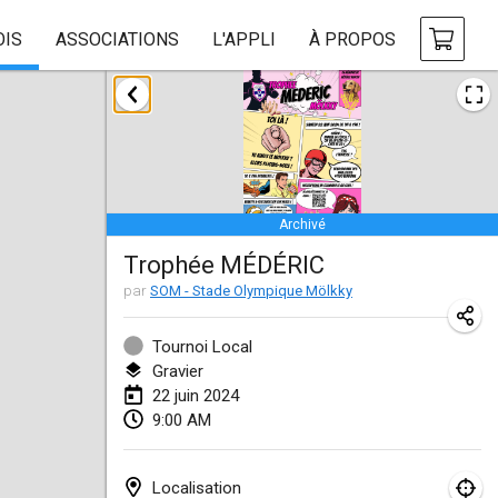
OIS
ASSOCIATIONS
L'APPLI
À PROPOS
janvier 2024
Deutsche Mölkky Meisterschaft - INDOOR / OPEN
20 janv. 2024
|
Allemagne
Archivé
Indoor Polish Open 2024 - Singles
Trophée MÉDÉRIC
20 janv. 2024
|
Pologne
par
SOM - Stade Olympique Mölkky
Open de Boulay Triplette
20 janv. 2024
|
France
Tournoi Local
Gravier
Tournoi Mixte ASPTTOM
22 juin 2024
9:00 AM
20 janv. 2024
|
France
Indoor Polish Open 2024 - Doubles
Localisation