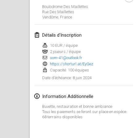
21 janv. 2024
|
Pologne
Boulodrome Des Maillettes
Rue Des Maillettes
Tournoi de Mölkky - Lesfous Dubâtonvaigeois
Vendôme
,
France
27 janv. 2024
|
France
Détails d'Inscription
SingeliDuppeli
27 janv. 2024
|
Finlande
10 EUR / équipe
2 joueurs / équipe
som-41@outlook.fr
février 2024
https://shorturl.at/EyGez
Capacité: 100 équipes
US Mölkky Winter
8 juin 2024
Date d'échéance
:
2 févr. 2024
|
États-Unis
Information Additionnelle
SM HalliMölkky - Finnish Championship
3 févr. 2024
|
Finlande
Buvette, restauration et bonne ambiance
Tous les paiements se feront sur place en espèce.
68 terrains disponibles
Indoor de la CASAS
17 févr. 2024
|
France