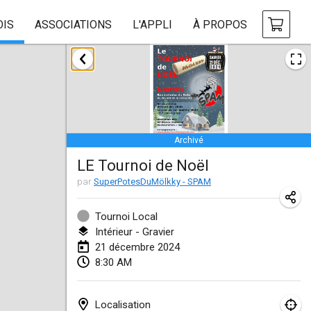
OIS
ASSOCIATIONS
L'APPLI
À PROPOS
janvier 2024
Deutsche Mölkky Meisterschaft - INDOOR / OPEN
20 janv. 2024
|
Allemagne
Archivé
Indoor Polish Open 2024 - Singles
LE Tournoi de Noël
20 janv. 2024
|
Pologne
par
SuperPotesDuMölkky - SPAM
Open de Boulay Triplette
20 janv. 2024
|
France
Tournoi Local
Intérieur - Gravier
Tournoi Mixte ASPTTOM
21 décembre 2024
8:30 AM
20 janv. 2024
|
France
Indoor Polish Open 2024 - Doubles
Localisation