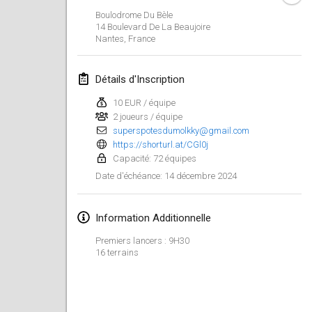
21 janv. 2024
|
Pologne
Boulodrome Du Bèle
14 Boulevard De La Beaujoire
Tournoi de Mölkky - Lesfous Dubâtonvaigeois
Nantes
,
France
27 janv. 2024
|
France
Détails d'Inscription
SingeliDuppeli
27 janv. 2024
|
Finlande
10 EUR / équipe
2 joueurs / équipe
superspotesdumolkky@gmail.com
février 2024
https://shorturl.at/CGl0j
Capacité: 72 équipes
US Mölkky Winter
14 décembre 2024
Date d'échéance
:
2 févr. 2024
|
États-Unis
Information Additionnelle
SM HalliMölkky - Finnish Championship
3 févr. 2024
|
Finlande
Premiers lancers : 9H30
16 terrains
Indoor de la CASAS
17 févr. 2024
|
France