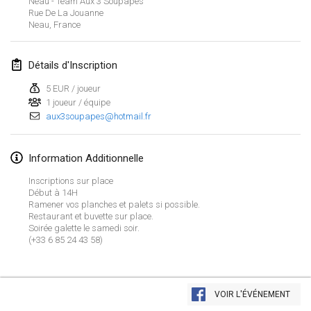
Neau - Team Aux 3 Soupapes
21 janv. 2024
|
Pologne
Rue De La Jouanne
Neau
,
France
Tournoi de Mölkky - Lesfous Dubâtonvaigeois
27 janv. 2024
|
France
Détails d'Inscription
SingeliDuppeli
5 EUR / joueur
27 janv. 2024
|
Finlande
1 joueur / équipe
aux3soupapes@hotmail.fr
février 2024
Information Additionnelle
US Mölkky Winter
Inscriptions sur place
2 févr. 2024
|
États-Unis
Début à 14H
Ramener vos planches et palets si possible.
Restaurant et buvette sur place.
SM HalliMölkky - Finnish Championship
Soirée galette le samedi soir.
3 févr. 2024
|
Finlande
(+33 6 85 24 43 58)
Indoor de la CASAS
Afficher la liste
17 févr. 2024
|
France
VOIR L'ÉVÉNEMENT
Montrant
236
tournois
Maintenu par
Mölkk Your World