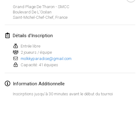
21 janv. 2024
|
Pologne
Grand Plage De Tharon - SMCC
Boulevard De L'Océan
Tournoi de Mölkky - Lesfous Dubâtonvaigeois
Saint-Michel-Chef-Chef
,
France
27 janv. 2024
|
France
Détails d'Inscription
SingeliDuppeli
27 janv. 2024
|
Finlande
Entrée libre
2 joueurs / équipe
molkkyparadise@gmail.com
février 2024
Capacité: 41 équipes
US Mölkky Winter
Information Additionnelle
2 févr. 2024
|
États-Unis
Inscirptions jusqu'à 30 minutes avant le début du tournoi
SM HalliMölkky - Finnish Championship
3 févr. 2024
|
Finlande
Indoor de la CASAS
Afficher la liste
17 févr. 2024
|
France
Montrant
236
tournois
Maintenu par
Mölkk Your World