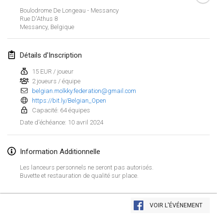
21 janv. 2024
|
Pologne
Boulodrome De Longeau - Messancy
Rue D'Athus
8
Tournoi de Mölkky - Lesfous Dubâtonvaigeois
Messancy
,
Belgique
27 janv. 2024
|
France
Détails d'Inscription
SingeliDuppeli
27 janv. 2024
|
Finlande
15 EUR / joueur
2 joueurs / équipe
belgian.molkky.federation@gmail.com
février 2024
https://bit.ly/Belgian_Open
Capacité: 64 équipes
US Mölkky Winter
10 avril 2024
Date d'échéance
:
2 févr. 2024
|
États-Unis
Information Additionnelle
SM HalliMölkky - Finnish Championship
3 févr. 2024
|
Finlande
Les lanceurs personnels ne seront pas autorisés.
Buvette et restauration de qualité sur place.
Indoor de la CASAS
Afficher la liste
17 févr. 2024
|
France
VOIR L'ÉVÉNEMENT
Montrant
236
tournois
Maintenu par
Mölkk Your World