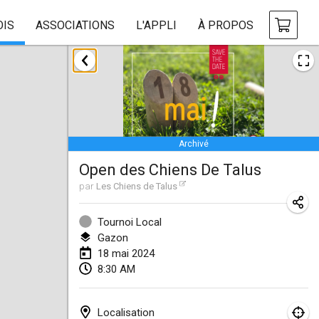
OIS
ASSOCIATIONS
L'APPLI
À PROPOS
janvier 2024
Deutsche Mölkky Meisterschaft - INDOOR / OPEN
20 janv. 2024
|
Allemagne
Archivé
Indoor Polish Open 2024 - Singles
Open des Chiens De Talus
20 janv. 2024
|
Pologne
par
Les Chiens de Talus
Open de Boulay Triplette
20 janv. 2024
|
France
Tournoi Local
Gazon
Tournoi Mixte ASPTTOM
18 mai 2024
8:30 AM
20 janv. 2024
|
France
Indoor Polish Open 2024 - Doubles
Localisation