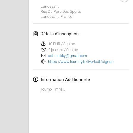
21 janv. 2024
|
Pologne
Landévant
Rue Du Parc Des Sports
Tournoi de Mölkky - Lesfous Dubâtonvaigeois
Landévant
,
France
27 janv. 2024
|
France
Détails d'Inscription
SingeliDuppeli
27 janv. 2024
|
Finlande
10 EUR / équipe
2 joueurs / équipe
cdt.molkky@gmail.com
février 2024
https://www.tournify.fr/live/lcdt/signup
US Mölkky Winter
Information Additionnelle
2 févr. 2024
|
États-Unis
Tournoi limité...
SM HalliMölkky - Finnish Championship
3 févr. 2024
|
Finlande
Indoor de la CASAS
17 févr. 2024
|
France