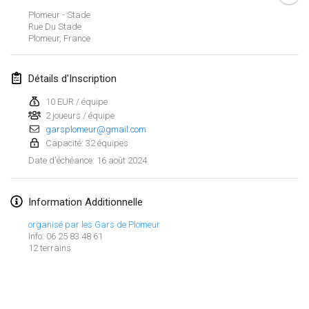
21 janv. 2024
|
Pologne
Plomeur - Stade
Rue Du Stade
Tournoi de Mölkky - Lesfous Dubâtonvaigeois
Plomeur
,
France
27 janv. 2024
|
France
Détails d'Inscription
SingeliDuppeli
27 janv. 2024
|
Finlande
10 EUR / équipe
2 joueurs / équipe
garsplomeur@gmail.com
février 2024
Capacité: 32 équipes
16 août 2024
Date d'échéance
:
US Mölkky Winter
2 févr. 2024
|
États-Unis
Information Additionnelle
SM HalliMölkky - Finnish Championship
organisé par les Gars de Plomeur
3 févr. 2024
|
Finlande
Info: 06 25 83 48 61
12 terrains
Indoor de la CASAS
Afficher la liste
17 févr. 2024
|
France
Montrant
236
tournois
Maintenu par
Mölkk Your World