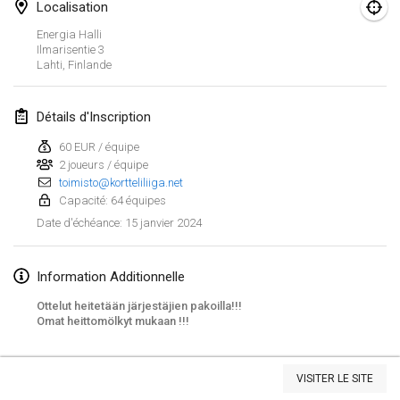
21 janv. 2024
|
Pologne
Localisation
Energia Halli
Tournoi de Mölkky - Lesfous Dubâtonvaigeois
Ilmarisentie
3
Lahti
,
Finlande
27 janv. 2024
|
France
SingeliDuppeli
Détails d'Inscription
27 janv. 2024
|
Finlande
60 EUR / équipe
2 joueurs / équipe
février 2024
toimisto@kortteliliiga.net
Capacité: 64 équipes
US Mölkky Winter
15 janvier 2024
Date d'échéance
:
2 févr. 2024
|
États-Unis
Information Additionnelle
SM HalliMölkky - Finnish Championship
3 févr. 2024
|
Finlande
Ottelut heitetään järjestäjien pakoilla!!!
Omat heittomölkyt mukaan !!!
Indoor de la CASAS
Afficher la liste
17 févr. 2024
|
France
VISITER LE SITE
Montrant
236
tournois
Maintenu par
Mölkk Your World